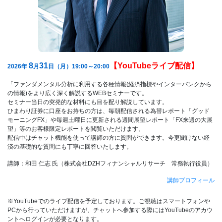
8
31
【YouTubeライブ配信】
2026年
月
日（月）19:00～20:00
「ファンダメンタル分析に利用する各種情報(経済指標やインターバンクから
の情報)をより広く深く解説するWEBセミナーです。
セミナー当日の突発的な材料にも目を配り解説しています。
ひまわり証券に口座をお持ちの方は、毎朝配信される為替レポート「グッド
モーニングFX」や毎週土曜日に更新される週間展望レポート「FX来週の大展
望」等のお客様限定レポートを閲覧いただけます。
配信中はチャット機能を使って講師の方に質問ができます。今更聞けない経
済の基礎的な質問にも丁寧に回答いたします。
講師：和田 仁志 氏（株式会社DZHフィナンシャルリサーチ 常務執行役員）
講師プロフィール
※YouTubeでのライブ配信を予定しております。ご視聴はスマートフォンや
PCから行っていただけますが、チャットへ参加する際にはYouTubeのアカウ
ントへログインが必要となります。