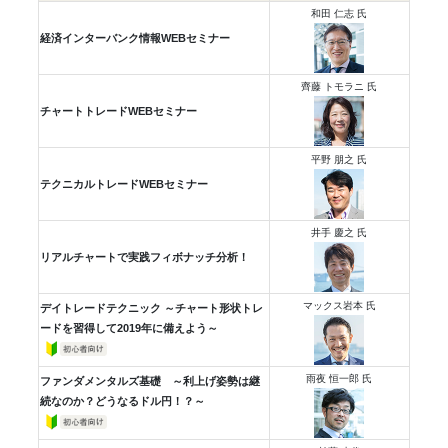
和田 仁志 氏
経済インターバンク情報WEBセミナー
齊藤 トモラニ 氏
チャートトレードWEBセミナー
平野 朋之 氏
テクニカルトレードWEBセミナー
井手 慶之 氏
リアルチャートで実践フィボナッチ分析！
マックス岩本 氏
デイトレードテクニック ～チャート形状トレ
ードを習得して2019年に備えよう～
雨夜 恒一郎 氏
ファンダメンタルズ基礎 ～利上げ姿勢は継
続なのか？どうなるドル円！？～