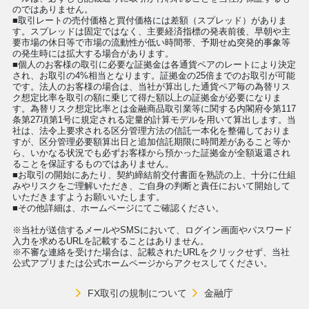
のではありません。
■取引レートの売付価格と買付価格には差額（スプレッド）がありま
す。スプレッドは固定ではなく、主要経済指標の発表前後、早朝や主
要市場の休日等で市場の流動性が低い時間帯、予期せぬ突発的事象等
の発生時には拡大する場合があります。
■個人のお客様の取引に必要な証拠金は各通貨ペアのレートにより決定
され、お取引の4%相当となります。証拠金の25倍までのお取引が可能
です。法人のお客様の場合は、当社が算出した通貨ペア毎の為替リス
ク想定比率を取引の額に乗じて得た額以上の証拠金が必要になりま
す。為替リスク想定比率とは金融商品取引業等に関する内閣府令第117
条第27項第1号に規定される定量的計算モデルを用いて算出します。当
社は、法令上要求される区分管理方法の信託一本化を整備しておりま
すが、区分管理必要額算出日と追加信託期限に時間差があること等か
ら、いかなる状況でも必ずお客様から預かった証拠金が全額返還され
ることを保証するものではありません。
■お取引の開始にあたり、契約締結前交付書面を熟読の上、十分に仕組
みやリスクをご理解いただき、ご自身の判断と責任において開始して
いただきますようお願いいたします。
■その他詳細は、ホームページにてご確認ください。
※当社が送信するメールやSMSにおいて、ログイン画面やパスワード
入力を求めるURLを記載することはありません。
※不審な連絡を受けた場合は、記載されたURLをクリックせず、当社
公式アプリまたは公式ホームページからアクセスしてください。
FX取引の規制について
金融庁