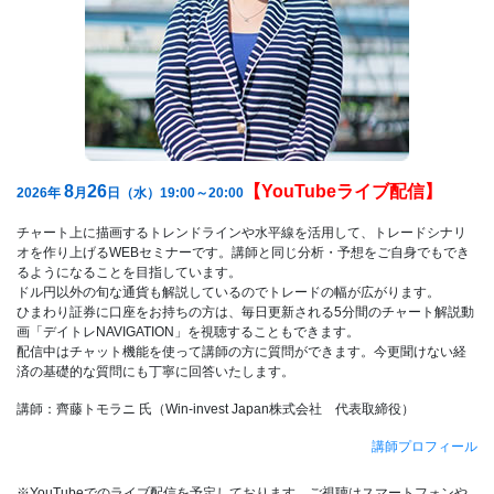
8
26
【YouTubeライブ配信】
2026年
月
日（水）19:00～20:00
チャート上に描画するトレンドラインや水平線を活用して、トレードシナリ
オを作り上げるWEBセミナーです。講師と同じ分析・予想をご自身でもでき
るようになることを目指しています。
ドル円以外の旬な通貨も解説しているのでトレードの幅が広がります。
ひまわり証券に口座をお持ちの方は、毎日更新される5分間のチャート解説動
画「デイトレNAVIGATION」を視聴することもできます。
配信中はチャット機能を使って講師の方に質問ができます。今更聞けない経
済の基礎的な質問にも丁寧に回答いたします。
講師：齊藤トモラニ 氏（Win-invest Japan株式会社 代表取締役）
講師プロフィール
※YouTubeでのライブ配信を予定しております。ご視聴はスマートフォンや