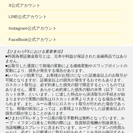
X公式アカウント
LINE公式アカウント
Instagram公式アカウント
FaceBook公式アカウント
【ひまわりFXにおける重要事項】
■外国為替証拠金取引とは、元本や利益が保証された金融商品ではあり
ません。
■お取引した通貨にて相場の変動による価格変動やスワップポイントの
変動により、損失が発生する場合があります。
■レバレッジ効果では、お客様がお預けになった証拠金以上のお取引が
可能となりますが、証拠金以上の損失が発生するおそれもあります。
ロスカット取引は、必ず約束した損失の額で限定するというものでは
ありません。通常、あらかじめ約束した損失の額の水準（以下「ロス
カット水準」といいます。）に達した時点から決済取引の手続きが始
まりますので実際の損失はロスカット水準より大きくなる場合が考え
られます。また、ルール通りにロスカット取引が行われた場合であっ
ても、相場の状況によっては、お客様よりお預かりした証拠金以上の
損失の額が生じることがあります。
■ひまわりFXレギュラー口座の取引手数料は無料となっています。ル
ープ・イフダン口座をご利用の際には、投資助言報酬が別途発生し、
当該報酬はスプレッドに含まれています。ループ・イフダンの売買ル
ールは、必ずしも記載通りに取引が行われることを当社が保証するも