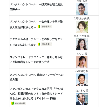
柏葉 克俊
メンタルコントロール ～投資家心理の意見
交換会～
久瑠 あさ美 氏
メンタルコントロール ～心の迷いを取り除
き人生を好転させる～
鳥居 万友美 氏
テクニカル基礎 チャートとの接し方をグラ
ンビルの法則で見直す
えつこ 氏
スイングトレードテクニック 意外と知らな
い長期金利をトレードに使う方法
山崎 将志 氏
メンタルコントロール 残念なトレーダーへの
処方箋
ファンダメンタル・テクニカル応用 「だいま
だいまん 氏
ん式」相場判断のヒント：自分流のトレード
法も上手に伸ばせる（デイトレード編）