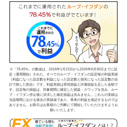
※「78.45%」の数値は、2018年1月15日から2026年6月30日までに設
定（運用開始）された、すべてのループ・イフダンの設定毎の利益実績
（利益になった設定数を利益になった設定数と損失になった設定数の合
計で除した割合）です。利益実績は実現損益と評価損益を足した金額で
す。設定毎の損益は、対象期間に確定した損益・スワップを含み、ルー
プ・イフダン停止後に決済した確定損益は含みません。これらの実績は
当該期間における過去の実績値であり、将来の利益を保証するものでは
ありません。お取引はお客様のご判断にて開始していただけますようお
願いいたします。