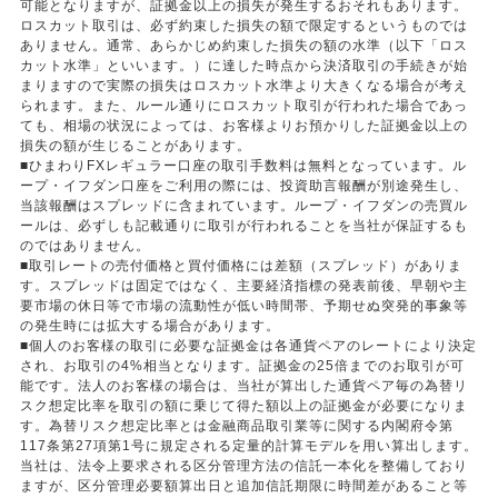
可能となりますが、証拠金以上の損失が発生するおそれもあります。
ロスカット取引は、必ず約束した損失の額で限定するというものでは
ありません。通常、あらかじめ約束した損失の額の水準（以下「ロス
カット水準」といいます。）に達した時点から決済取引の手続きが始
まりますので実際の損失はロスカット水準より大きくなる場合が考え
られます。また、ルール通りにロスカット取引が行われた場合であっ
ても、相場の状況によっては、お客様よりお預かりした証拠金以上の
損失の額が生じることがあります。
■ひまわりFXレギュラー口座の取引手数料は無料となっています。ル
ープ・イフダン口座をご利用の際には、投資助言報酬が別途発生し、
当該報酬はスプレッドに含まれています。ループ・イフダンの売買ル
ールは、必ずしも記載通りに取引が行われることを当社が保証するも
のではありません。
■取引レートの売付価格と買付価格には差額（スプレッド）がありま
す。スプレッドは固定ではなく、主要経済指標の発表前後、早朝や主
要市場の休日等で市場の流動性が低い時間帯、予期せぬ突発的事象等
の発生時には拡大する場合があります。
■個人のお客様の取引に必要な証拠金は各通貨ペアのレートにより決定
され、お取引の4%相当となります。証拠金の25倍までのお取引が可
能です。法人のお客様の場合は、当社が算出した通貨ペア毎の為替リ
スク想定比率を取引の額に乗じて得た額以上の証拠金が必要になりま
す。為替リスク想定比率とは金融商品取引業等に関する内閣府令第
117条第27項第1号に規定される定量的計算モデルを用い算出します。
当社は、法令上要求される区分管理方法の信託一本化を整備しており
ますが、区分管理必要額算出日と追加信託期限に時間差があること等