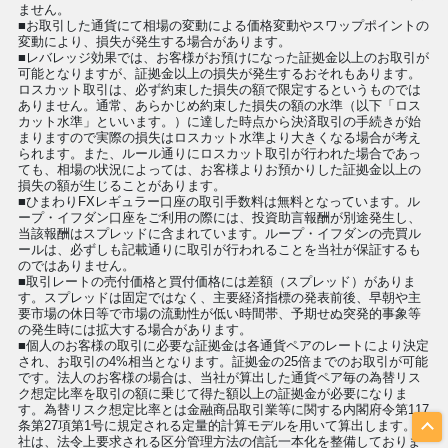
ません。
■お取引した通貨にて相場の変動による価格変動やスワップポイントの
変動により、損失が発生する場合があります。
■レバレッジ効果では、お客様がお預けになった証拠金以上のお取引が
可能となりますが、証拠金以上の損失が発生するおそれもあります。
ロスカット取引は、必ず約束した損失の額で限定するというものでは
ありません。通常、あらかじめ約束した損失の額の水準（以下「ロス
カット水準」といいます。）に達した時点から決済取引の手続きが始
まりますので実際の損失はロスカット水準より大きくなる場合が考え
られます。また、ルール通りにロスカット取引が行われた場合であっ
ても、相場の状況によっては、お客様よりお預かりした証拠金以上の
損失の額が生じることがあります。
■ひまわりFXレギュラー口座の取引手数料は無料となっています。ル
ープ・イフダン口座をご利用の際には、投資助言報酬が別途発生し、
当該報酬はスプレッドに含まれています。ループ・イフダンの売買ル
ールは、必ずしも記載通りに取引が行われることを当社が保証するも
のではありません。
■取引レートの売付価格と買付価格には差額（スプレッド）がありま
す。スプレッドは固定ではなく、主要経済指標の発表前後、早朝や主
要市場の休日等で市場の流動性が低い時間帯、予期せぬ突発的事象等
の発生時には拡大する場合があります。
■個人のお客様の取引に必要な証拠金は各通貨ペアのレートにより決定
され、お取引の4%相当となります。証拠金の25倍までのお取引が可能
です。法人のお客様の場合は、当社が算出した通貨ペア毎の為替リス
ク想定比率を取引の額に乗じて得た額以上の証拠金が必要になりま
す。為替リスク想定比率とは金融商品取引業等に関する内閣府令第117
条第27項第1号に規定される定量的計算モデルを用いて算出します。当
社は、法令上要求される区分管理方法の信託一本化を整備しておりま