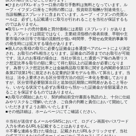
■ひまわりFXレギュラー口座の取引手数料は無料となっています。ル
ープ・イフダン口座をご利用の際には、投資助言報酬が別途発生し、
当該報酬はスプレッドに含まれています。ループ・イフダンの売買ル
ールは、必ずしも記載通りに取引が行われることを当社が保証するも
のではありません。
■取引レートの売付価格と買付価格には差額（スプレッド）がありま
す。スプレッドは固定ではなく、主要経済指標の発表前後、早朝や主
要市場の休日等で市場の流動性が低い時間帯、予期せぬ突発的事象等
の発生時には拡大する場合があります。
■個人のお客様の取引に必要な証拠金は各通貨ペアのレートにより決定
され、お取引の4%相当となります。証拠金の25倍までのお取引が可能
です。法人のお客様の場合は、当社が算出した通貨ペア毎の為替リス
ク想定比率を取引の額に乗じて得た額以上の証拠金が必要になりま
す。為替リスク想定比率とは金融商品取引業等に関する内閣府令第117
条第27項第1号に規定される定量的計算モデルを用いて算出します。当
社は、法令上要求される区分管理方法の信託一本化を整備しておりま
すが、区分管理必要額算出日と追加信託期限に時間差があること等か
ら、いかなる状況でも必ずお客様から預かった証拠金が全額返還され
ることを保証するものではありません。
■お取引の開始にあたり、契約締結前交付書面を熟読の上、十分に仕組
みやリスクをご理解いただき、ご自身の判断と責任において開始して
いただきますようお願いいたします。
■その他詳細は、ホームページにてご確認ください。
※当社が送信するメールやSMSにおいて、ログイン画面やパスワード
入力を求めるURLを記載することはありません。
※不審な連絡を受けた場合は、記載されたURLをクリックせず、当社
公式アプリまたは公式ホームページからアクセスしてください。