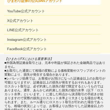
ひまわり証券の公式SNSアカウント
YouTube公式アカウント
X公式アカウント
LINE公式アカウント
Instagram公式アカウント
FaceBook公式アカウント
【ひまわりFXにおける重要事項】
■外国為替証拠金取引とは、元本や利益が保証された金融商品ではあり
ません。
■お取引した通貨にて相場の変動による価格変動やスワップポイントの
変動により、損失が発生する場合があります。
■レバレッジ効果では、お客様がお預けになった証拠金以上のお取引が
可能となりますが、証拠金以上の損失が発生するおそれもあります。
ロスカット取引は、必ず約束した損失の額で限定するというものでは
ありません。通常、あらかじめ約束した損失の額の水準（以下「ロス
カット水準」といいます。）に達した時点から決済取引の手続きが始
まりますので実際の損失はロスカット水準より大きくなる場合が考え
られます。また、ルール通りにロスカット取引が行われた場合であっ
ても、相場の状況によっては、お客様よりお預かりした証拠金以上の
損失の額が生じることがあります。