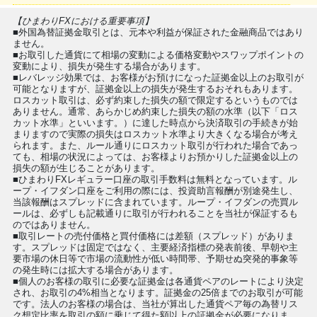
【ひまわりFXにおける重要事項】
■外国為替証拠金取引とは、元本や利益が保証された金融商品ではあり
ません。
■お取引した通貨にて相場の変動による価格変動やスワップポイントの
変動により、損失が発生する場合があります。
■レバレッジ効果では、お客様がお預けになった証拠金以上のお取引が
可能となりますが、証拠金以上の損失が発生するおそれもあります。
ロスカット取引は、必ず約束した損失の額で限定するというものでは
ありません。通常、あらかじめ約束した損失の額の水準（以下「ロス
カット水準」といいます。）に達した時点から決済取引の手続きが始
まりますので実際の損失はロスカット水準より大きくなる場合が考え
られます。また、ルール通りにロスカット取引が行われた場合であっ
ても、相場の状況によっては、お客様よりお預かりした証拠金以上の
損失の額が生じることがあります。
■ひまわりFXレギュラー口座の取引手数料は無料となっています。ル
ープ・イフダン口座をご利用の際には、投資助言報酬が別途発生し、
当該報酬はスプレッドに含まれています。ループ・イフダンの売買ル
ールは、必ずしも記載通りに取引が行われることを当社が保証するも
のではありません。
■取引レートの売付価格と買付価格には差額（スプレッド）がありま
す。スプレッドは固定ではなく、主要経済指標の発表前後、早朝や主
要市場の休日等で市場の流動性が低い時間帯、予期せぬ突発的事象等
の発生時には拡大する場合があります。
■個人のお客様の取引に必要な証拠金は各通貨ペアのレートにより決定
され、お取引の4%相当となります。証拠金の25倍までのお取引が可能
です。法人のお客様の場合は、当社が算出した通貨ペア毎の為替リス
ク想定比率を取引の額に乗じて得た額以上の証拠金が必要になりま