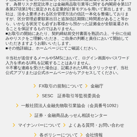
す。為替リスク想定比率とは金融商品取引業等に関する内閣府令第117
条第27項第1号に規定される定量的計算モデルを用いて算出します。当
社は、法令上要求される区分管理方法の信託一本化を整備しておりま
すが、区分管理必要額算出日と追加信託期限に時間差があること等か
ら、いかなる状況でも必ずお客様から預かった証拠金が全額返還され
ることを保証するものではありません。
■お取引の開始にあたり、契約締結前交付書面を熟読の上、十分に仕組
みやリスクをご理解いただき、ご自身の判断と責任において開始して
いただきますようお願いいたします。
■その他詳細は、ホームページにてご確認ください。
※当社が送信するメールやSMSにおいて、ログイン画面やパスワード
入力を求めるURLを記載することはありません。
※不審な連絡を受けた場合は、記載されたURLをクリックせず、当社
公式アプリまたは公式ホームページからアクセスしてください。
FX取引の規制について
金融庁
SESC 証券取引等監視委員会
一般社団法人金融先物取引業協会（会員番号1092）
証券・金融商品あっせん相談センター
マイナンバーについて
よくある質問・お問い合わせ
各ポリシーについて
会社情報